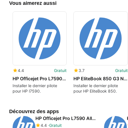
Vous aimerez aussi
4.4
Gratuit
3.7
Gratuit
HP Officejet Pro L7590 All-in-One Printer drivers
HP EliteBook 850 G3 Notebook PC drivers
Installer le dernier pilote
Installer le dernier pilote
pour HP l7590.
pour HP EliteBook 850.
Découvrez des apps
HP Officejet Pro L7590 All-in-One Printer drivers
4.4
Gratuit