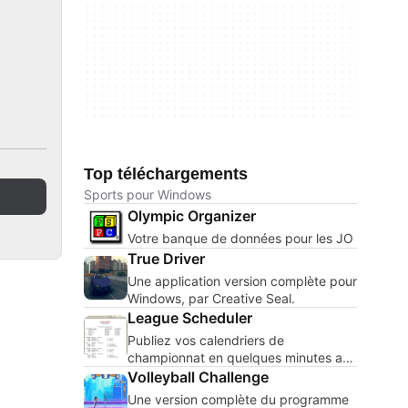
Top téléchargements
Sports pour Windows
Olympic Organizer
Votre banque de données pour les JO
True Driver
Une application version complète pour
Windows, par Creative Seal.
League Scheduler
Publiez vos calendriers de
championnat en quelques minutes au
lieu de quelques jours.
Volleyball Challenge
Une version complète du programme