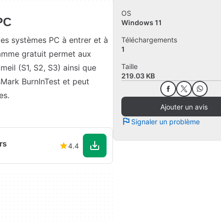
OS
 PC
Windows 11
 des systèmes PC à entrer et à
Téléchargements
1
ramme gratuit permet aux
Taille
meil (S1, S2, S3) ainsi que
219.03 KB
ssMark BurnInTest et peut
es.
Ajouter un avis
Signaler un problème
rs
4.4