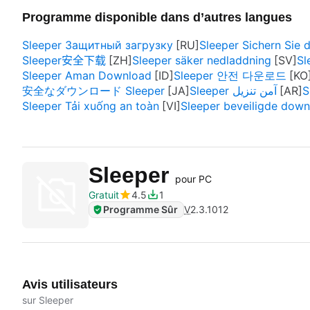
Programme disponible dans d’autres langues
Sleeper Защитный загрузку
Sleeper Sichern Sie
Sleeper安全下载
Sleeper säker nedladdning
Sl
Sleeper Aman Download
Sleeper 안전 다운로드
安全なダウンロード Sleeper
Sleeper آمن تنزيل
S
Sleeper Tải xuống an toàn
Sleeper beveiligde dow
Sleeper
pour PC
Gratuit
4.5
1
Programme Sûr
V
2.3.1012
Avis utilisateurs
sur Sleeper